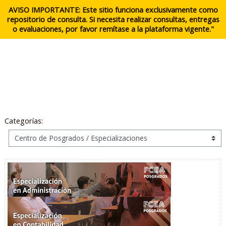
Salta al contenido principal
Entrar
AVISO IMPORTANTE: Este sitio funciona exclusivamente como
repositorio de consulta. Si necesita realizar consultas, entregas
o evaluaciones, por favor remítase a la plataforma vigente."
Categorías: