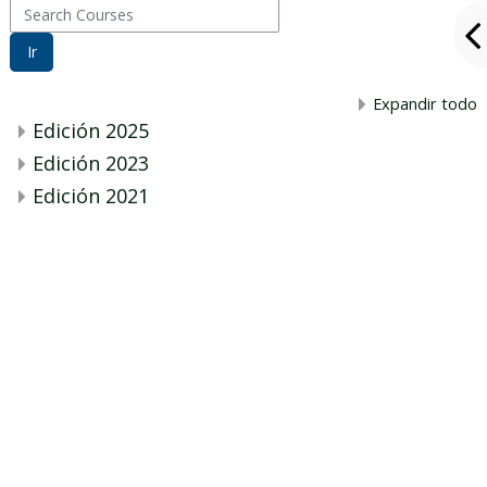
Search Courses
Ir
Expandir todo
Edición 2025
Edición 2023
Edición 2021