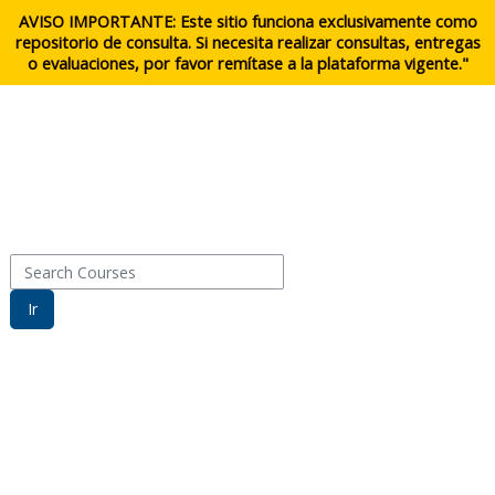
Salta al contenido principal
Entrar
AVISO IMPORTANTE: Este sitio funciona exclusivamente como
repositorio de consulta. Si necesita realizar consultas, entregas
o evaluaciones, por favor remítase a la plataforma vigente."
Search Courses
Ir