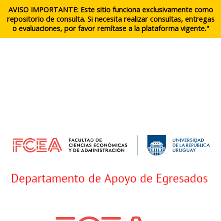
Salta al contenido principal
Entrar
AVISO IMPORTANTE: Este sitio funciona exclusivamente como
repositorio de consulta. Si necesita realizar consultas, entregas
o evaluaciones, por favor remítase a la plataforma vigente."