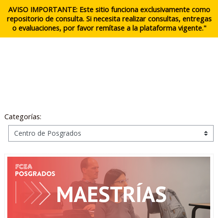
Salta al contenido principal
Entrar
AVISO IMPORTANTE: Este sitio funciona exclusivamente como
repositorio de consulta. Si necesita realizar consultas, entregas
o evaluaciones, por favor remítase a la plataforma vigente."
Categorías: